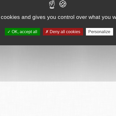
ervés
Mentions légales
CGU
Plan du site
FAQ
Contact
Ce serv
 cookies and gives you control over what you w
OK, accept all
Deny all cookies
Personalize