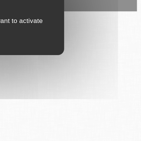
ice est proposé par
6Tzen
.
ant to activate