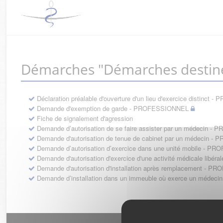
Démarches "Démarches destin
Déclaration préalable d'ouverture d'un lieu d'exercice distinc
Demande d'exemption de garde - PROFESSIONNEL
Fiche de signalement d'agression
Demande d’autorisation de se faire assister par un médecin 
Demande d'autorisation de tenue de cabinet par un médecin 
Demande d’autorisation d’exercice dans une unité mobile - 
Demande d'autorisation d'exercice d'une activité médicale li
Demande d'autorisation d'installation après remplacement - 
Demande d’installation dans un immeuble où exerce un médec