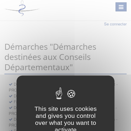
Se connecter
Démarches "Démarches
destinées aux Conseils
Départementaux"
Déclaration préalable d'ouverture d'un lieu d'exercice distinct -
PROFESSIONNEL
Demande d'exemption de garde - PROFESSIONNEL
Fiche de signalement d'agression
Demande d’autorisation de se faire assister par un médecin -
This site uses cookies
PROFESSIONNEL
and gives you control
Demande d'autorisation de tenue de cabinet par un médecin -
over what you want to
PROFESSIONNEL
activate
Demande d’autorisation d’exercice dans une unité mobile -