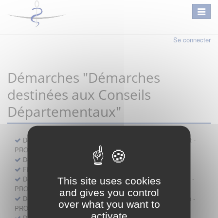
Se connecter
Démarches "Démarches
destinées aux Conseils
Départementaux"
Déclaration préalable d'ouverture d'un lieu d'exercice distinct -
PROFESSIONNEL
Demande d'exemption de garde - PROFESSIONNEL
Fiche de signalement d'agression
Demande d’autorisation de se faire assister par un médecin -
This site uses cookies
PROFESSIONNEL
and gives you control
Demande d'autorisation de tenue de cabinet par un médecin -
over what you want to
PROFESSIONNEL
activate
Demande d’autorisation d’exercice dans une unité mobile -