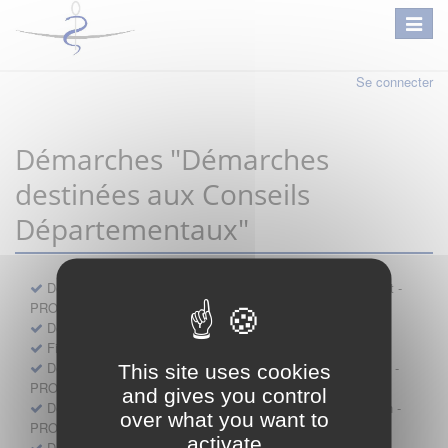
Se connecter
Démarches "Démarches
destinées aux Conseils
Départementaux"
Déclaration préalable d'ouverture d'un lieu d'exercice distinct -
PROFESSIONNEL
Demande d'exemption de garde - PROFESSIONNEL
Fiche de signalement d'agression
Demande d’autorisation de se faire assister par un médecin -
This site uses cookies
PROFESSIONNEL
and gives you control
Demande d'autorisation de tenue de cabinet par un médecin -
over what you want to
PROFESSIONNEL
activate
Demande d’autorisation d’exercice dans une unité mobile -