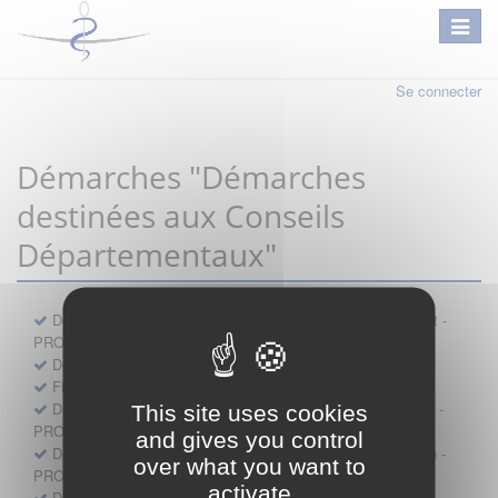
Se connecter
Démarches "Démarches
destinées aux Conseils
Départementaux"
Déclaration préalable d'ouverture d'un lieu d'exercice distinct -
PROFESSIONNEL
Demande d'exemption de garde - PROFESSIONNEL
Fiche de signalement d'agression
Demande d’autorisation de se faire assister par un médecin -
This site uses cookies
PROFESSIONNEL
and gives you control
Demande d'autorisation de tenue de cabinet par un médecin -
over what you want to
PROFESSIONNEL
activate
Demande d’autorisation d’exercice dans une unité mobile -