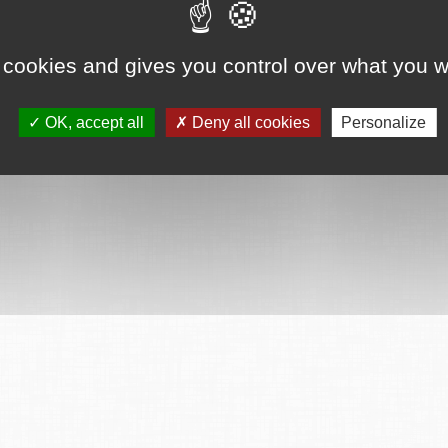
ervés
Mentions légales
CGU
Plan du site
FAQ
Contact
Ce serv
 cookies and gives you control over what you w
OK, accept all
Deny all cookies
Personalize