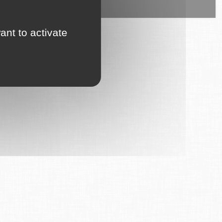
ice est proposé par
6Tzen
.
ant to activate