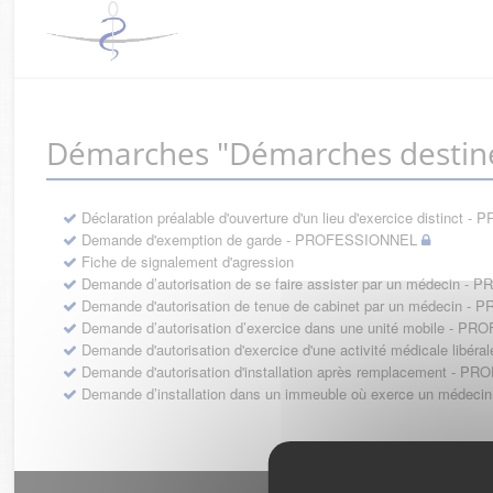
Démarches "Démarches destin
Déclaration préalable d'ouverture d'un lieu d'exercice distinc
Demande d'exemption de garde - PROFESSIONNEL
Fiche de signalement d'agression
Demande d’autorisation de se faire assister par un médecin 
Demande d'autorisation de tenue de cabinet par un médecin 
Demande d’autorisation d’exercice dans une unité mobile - 
Demande d'autorisation d'exercice d'une activité médicale li
Demande d'autorisation d'installation après remplacement - 
Demande d’installation dans un immeuble où exerce un médec