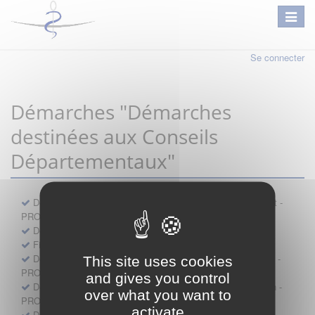
Se connecter
Démarches "Démarches
destinées aux Conseils
Départementaux"
Déclaration préalable d'ouverture d'un lieu d'exercice distinct -
PROFESSIONNEL
Demande d'exemption de garde - PROFESSIONNEL
Fiche de signalement d'agression
Demande d’autorisation de se faire assister par un médecin -
This site uses cookies
PROFESSIONNEL
and gives you control
Demande d'autorisation de tenue de cabinet par un médecin -
over what you want to
PROFESSIONNEL
activate
Demande d’autorisation d’exercice dans une unité mobile -