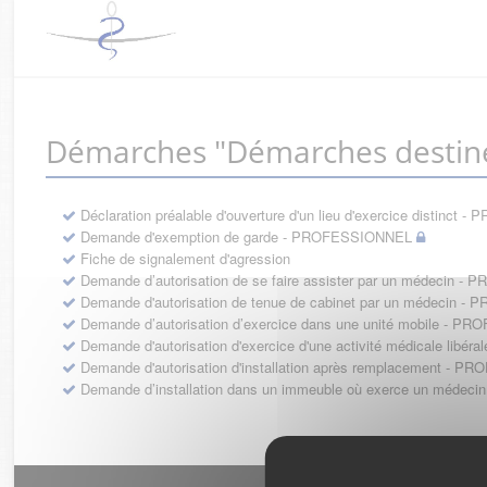
Démarches "Démarches destin
Déclaration préalable d'ouverture d'un lieu d'exercice distinc
Demande d'exemption de garde - PROFESSIONNEL
Fiche de signalement d'agression
Demande d’autorisation de se faire assister par un médecin 
Demande d'autorisation de tenue de cabinet par un médecin 
Demande d’autorisation d’exercice dans une unité mobile - 
Demande d'autorisation d'exercice d'une activité médicale li
Demande d'autorisation d'installation après remplacement - 
Demande d’installation dans un immeuble où exerce un médec