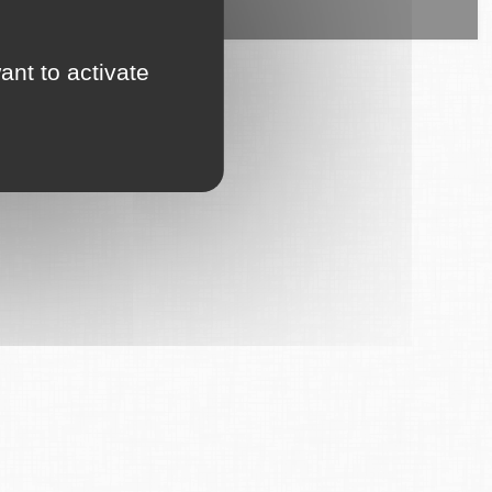
ice est proposé par
6Tzen
.
ant to activate