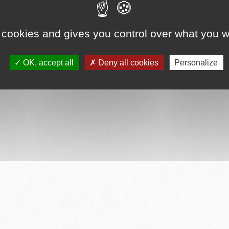
ervés
Mentions légales
CGU
Plan du site
FAQ
Contact
Ce serv
 cookies and gives you control over what you w
OK, accept all
Deny all cookies
Personalize