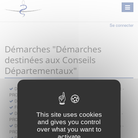
Se connecter
Démarches "Démarches
destinées aux Conseils
Départementaux"
Déclaration préalable d'ouverture d'un lieu d'exercice distinct -
PROFESSIONNEL
Demande d'exemption de garde - PROFESSIONNEL
Fiche de signalement d'agression
Demande d’autorisation de se faire assister par un médecin -
This site uses cookies
PROFESSIONNEL
and gives you control
Demande d'autorisation de tenue de cabinet par un médecin -
over what you want to
PROFESSIONNEL
activate
Demande d’autorisation d’exercice dans une unité mobile -