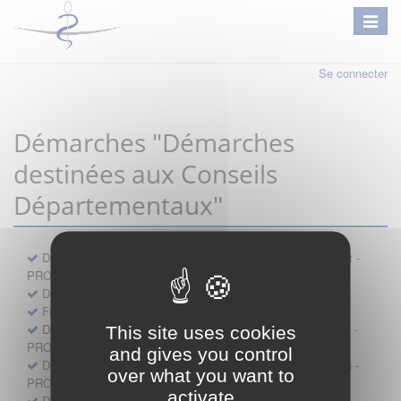
Se connecter
Démarches "Démarches
destinées aux Conseils
Départementaux"
Déclaration préalable d'ouverture d'un lieu d'exercice distinct -
PROFESSIONNEL
Demande d'exemption de garde - PROFESSIONNEL
Fiche de signalement d'agression
Demande d’autorisation de se faire assister par un médecin -
This site uses cookies
PROFESSIONNEL
and gives you control
Demande d'autorisation de tenue de cabinet par un médecin -
over what you want to
PROFESSIONNEL
activate
Demande d’autorisation d’exercice dans une unité mobile -