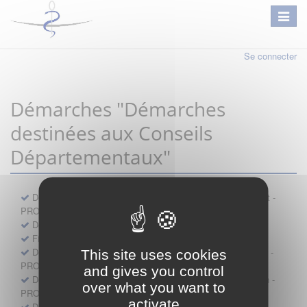
Se connecter
Démarches "Démarches
destinées aux Conseils
Départementaux"
Déclaration préalable d'ouverture d'un lieu d'exercice distinct -
PROFESSIONNEL
Demande d'exemption de garde - PROFESSIONNEL
Fiche de signalement d'agression
Demande d’autorisation de se faire assister par un médecin -
This site uses cookies
PROFESSIONNEL
and gives you control
Demande d'autorisation de tenue de cabinet par un médecin -
over what you want to
PROFESSIONNEL
activate
Demande d’autorisation d’exercice dans une unité mobile -