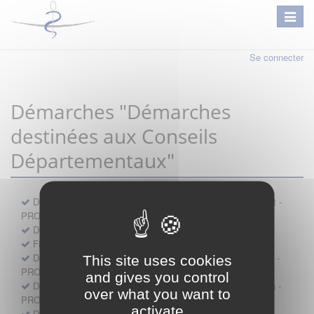
Se connecter
Démarches "Démarches
destinées aux Conseils
Départementaux"
Déclaration préalable d'ouverture d'un lieu d'exercice distinct -
PROFESSIONNEL
Demande d'exemption de garde - PROFESSIONNEL
Fiche de signalement d'agression
Demande d’autorisation de se faire assister par un médecin -
This site uses cookies
PROFESSIONNEL
and gives you control
Demande d'autorisation de tenue de cabinet par un médecin -
over what you want to
PROFESSIONNEL
activate
Demande d’autorisation d’exercice dans une unité mobile -