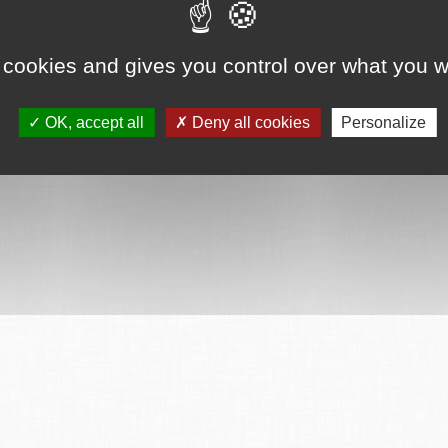
ervés
Mentions légales
CGU
Plan du site
FAQ
Contact
Ce serv
 cookies and gives you control over what you w
OK, accept all
Deny all cookies
Personalize