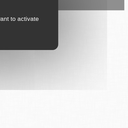
ice est proposé par
6Tzen
.
ant to activate