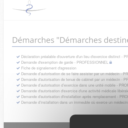
Démarches "Démarches destin
Déclaration préalable d'ouverture d'un lieu d'exercice distinc
Demande d'exemption de garde - PROFESSIONNEL
Fiche de signalement d'agression
Demande d’autorisation de se faire assister par un médecin 
Demande d'autorisation de tenue de cabinet par un médecin 
Demande d’autorisation d’exercice dans une unité mobile - 
Demande d'autorisation d'exercice d'une activité médicale li
Demande d'autorisation d'installation après remplacement - 
Demande d’installation dans un immeuble où exerce un médec