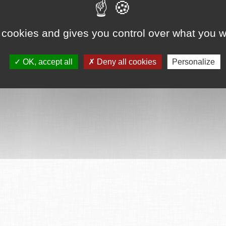
ervés
Mentions légales
CGU
Plan du site
FAQ
Contact
Ce serv
 cookies and gives you control over what you w
OK, accept all
Deny all cookies
Personalize