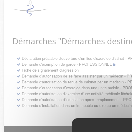
Démarches "Démarches destin
Déclaration préalable d'ouverture d'un lieu d'exercice distinc
Demande d'exemption de garde - PROFESSIONNEL
Fiche de signalement d'agression
Demande d’autorisation de se faire assister par un médecin 
Demande d'autorisation de tenue de cabinet par un médecin 
Demande d’autorisation d’exercice dans une unité mobile - 
Demande d'autorisation d'exercice d'une activité médicale li
Demande d'autorisation d'installation après remplacement - 
Demande d’installation dans un immeuble où exerce un médec