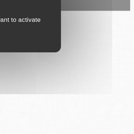
ice est proposé par
6Tzen
.
ant to activate