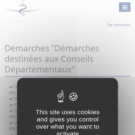
Se connecter
Démarches "Démarches
destinées aux Conseils
Départementaux"
Déclaration préalable d'ouverture d'un lieu d'exercice distinct -
PROFESSIONNEL
Demande d'exemption de garde - PROFESSIONNEL
Fiche de signalement d'agression
Demande d’autorisation de se faire assister par un médecin -
This site uses cookies
PROFESSIONNEL
and gives you control
Demande d'autorisation de tenue de cabinet par un médecin -
over what you want to
PROFESSIONNEL
activate
Demande d’autorisation d’exercice dans une unité mobile -