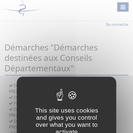
Se connecter
Démarches "Démarches
destinées aux Conseils
Départementaux"
Déclaration préalable d'ouverture d'un lieu d'exercice distinct -
PROFESSIONNEL
Demande d'exemption de garde - PROFESSIONNEL
Fiche de signalement d'agression
Demande d’autorisation de se faire assister par un médecin -
This site uses cookies
PROFESSIONNEL
and gives you control
Demande d'autorisation de tenue de cabinet par un médecin -
over what you want to
PROFESSIONNEL
activate
Demande d’autorisation d’exercice dans une unité mobile -