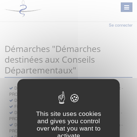
Se connecter
Démarches "Démarches
destinées aux Conseils
Départementaux"
Déclaration préalable d'ouverture d'un lieu d'exercice distinct -
PROFESSIONNEL
Demande d'exemption de garde - PROFESSIONNEL
Fiche de signalement d'agression
Demande d’autorisation de se faire assister par un médecin -
This site uses cookies
PROFESSIONNEL
and gives you control
Demande d'autorisation de tenue de cabinet par un médecin -
over what you want to
PROFESSIONNEL
activate
Demande d’autorisation d’exercice dans une unité mobile -