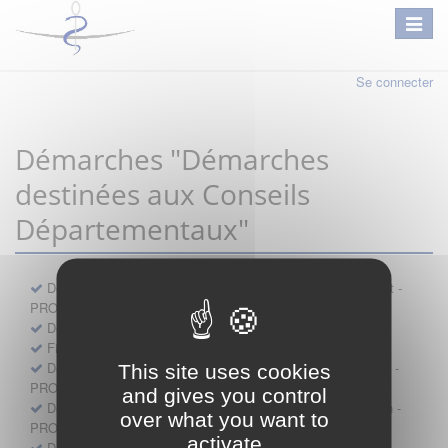
Se connecter
Démarches "Démarches
destinées aux Conseils
Départementaux"
Déclaration préalable d'ouverture d'un lieu d'exercice distinct -
PROFESSIONNEL
Demande d'exemption de garde - PROFESSIONNEL
Fiche de signalement d'agression
Demande d’autorisation de se faire assister par un médecin -
This site uses cookies
PROFESSIONNEL
and gives you control
Demande d'autorisation de tenue de cabinet par un médecin -
over what you want to
PROFESSIONNEL
activate
Demande d’autorisation d’exercice dans une unité mobile -