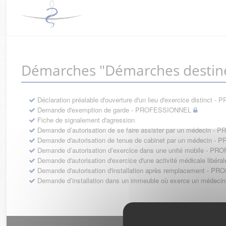
Démarches "Démarches destin
Déclaration préalable d'ouverture d'un lieu d'exercice distinc
Demande d'exemption de garde - PROFESSIONNEL
Fiche de signalement d'agression
Demande d’autorisation de se faire assister par un médecin 
Demande d'autorisation de tenue de cabinet par un médecin 
Demande d’autorisation d’exercice dans une unité mobile - 
Demande d'autorisation d'exercice d'une activité médicale li
Demande d'autorisation d'installation après remplacement - 
Demande d’installation dans un immeuble où exerce un médec