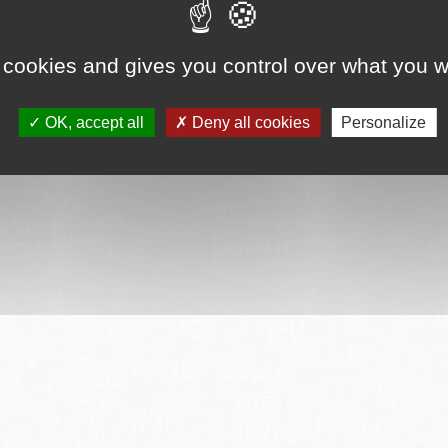
ervés
Mentions légales
CGU
Plan du site
FAQ
Contact
Ce serv
 cookies and gives you control over what you w
OK, accept all
Deny all cookies
Personalize