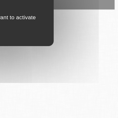
ice est proposé par
6Tzen
.
ant to activate