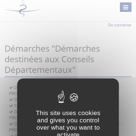
Se connecter
Démarches "Démarches
destinées aux Conseils
Départementaux"
Déclaration préalable d'ouverture d'un lieu d'exercice distinct -
PROFESSIONNEL
Demande d'exemption de garde - PROFESSIONNEL
Fiche de signalement d'agression
Demande d’autorisation de se faire assister par un médecin -
This site uses cookies
PROFESSIONNEL
and gives you control
Demande d'autorisation de tenue de cabinet par un médecin -
over what you want to
PROFESSIONNEL
activate
Demande d’autorisation d’exercice dans une unité mobile -