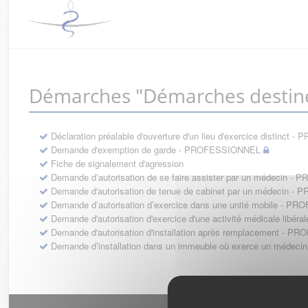
Démarches "Démarches destin
Déclaration préalable d'ouverture d'un lieu d'exercice distinc
Demande d'exemption de garde - PROFESSIONNEL
Fiche de signalement d'agression
Demande d’autorisation de se faire assister par un médecin 
Demande d'autorisation de tenue de cabinet par un médecin 
Demande d’autorisation d’exercice dans une unité mobile - 
Demande d'autorisation d'exercice d'une activité médicale li
Demande d'autorisation d'installation après remplacement - 
Demande d’installation dans un immeuble où exerce un médec