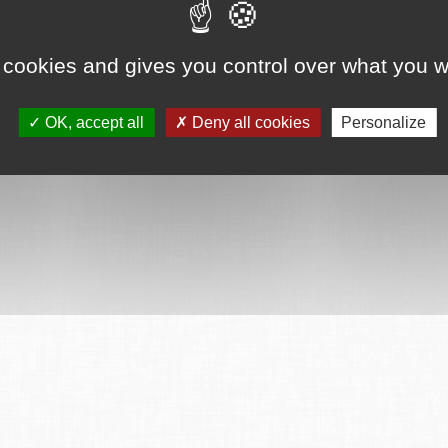
ervés
Mentions légales
CGU
Plan du site
FAQ
Contact
Ce serv
 cookies and gives you control over what you w
OK, accept all
Deny all cookies
Personalize