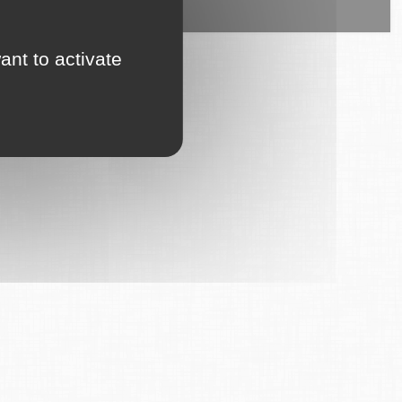
ice est proposé par
6Tzen
.
ant to activate