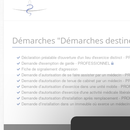
Démarches "Démarches destin
Déclaration préalable d'ouverture d'un lieu d'exercice distinc
Demande d'exemption de garde - PROFESSIONNEL
Fiche de signalement d'agression
Demande d’autorisation de se faire assister par un médecin 
Demande d'autorisation de tenue de cabinet par un médecin 
Demande d’autorisation d’exercice dans une unité mobile - 
Demande d'autorisation d'exercice d'une activité médicale li
Demande d'autorisation d'installation après remplacement - 
Demande d’installation dans un immeuble où exerce un médec