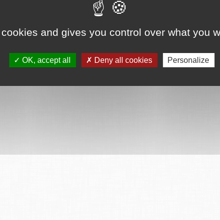
ervés
Mentions légales
CGU
Plan du site
FAQ
Contact
Ce serv
 cookies and gives you control over what you w
OK, accept all
Deny all cookies
Personalize