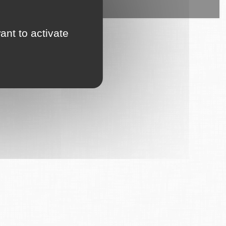
ice est proposé par
6Tzen
.
ant to activate