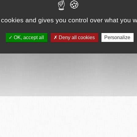
ervés
Mentions légales
CGU
Plan du site
FAQ
Contact
Ce serv
 cookies and gives you control over what you w
OK, accept all
Deny all cookies
Personalize