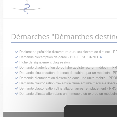
Démarches "Démarches destin
Déclaration préalable d'ouverture d'un lieu d'exercice distinc
Demande d'exemption de garde - PROFESSIONNEL
Fiche de signalement d'agression
Demande d’autorisation de se faire assister par un médecin 
Demande d'autorisation de tenue de cabinet par un médecin 
Demande d’autorisation d’exercice dans une unité mobile - 
Demande d'autorisation d'exercice d'une activité médicale li
Demande d'autorisation d'installation après remplacement - 
Demande d’installation dans un immeuble où exerce un médec