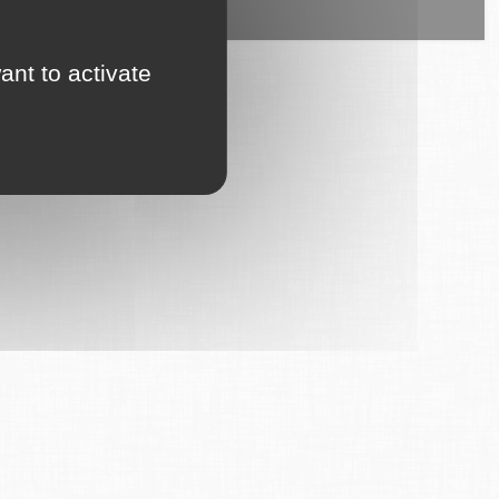
ice est proposé par
6Tzen
.
ant to activate