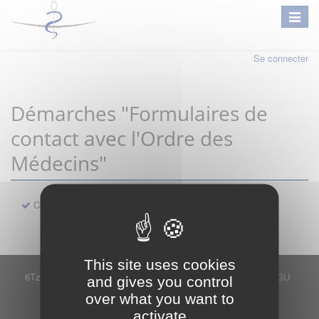
Se connecter
Démarches "Formulaires de
contact avec l'Ordre des
Médecins"
Contact
This site uses cookies
6Tzen ©2015 - Tous droits réservés
Mentions légales
CGU
and gives you control
Plan du site
FAQ
Contact
over what you want to
Ce service est proposé par
6Tzen
.
activate