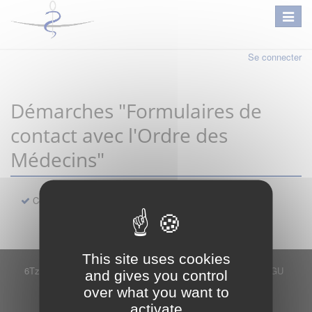
Se connecter
Démarches "Formulaires de
contact avec l'Ordre des
Médecins"
Contact
This site uses cookies
6Tzen ©2015 - Tous droits réservés
Mentions légales
CGU
and gives you control
Plan du site
FAQ
Contact
over what you want to
Ce service est proposé par
6Tzen
.
activate