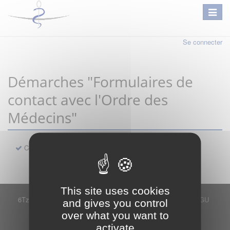
Se connecter
Démarches "Formulaires de
contact avec l'Ordre des
Médecins"
Contact
This site uses cookies
6Tzen ©2015 - Tous droits réservés
Mentions légales
CGU
and gives you control
Plan du site
FAQ
Contact
over what you want to
Ce service est proposé par
6Tzen
.
activate