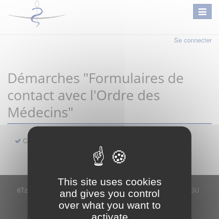
Se connecter
Démarches "Formulaires de
contact avec l'Ordre des
Médecins"
Contact
This site uses cookies
6Tzen ©2015 - Tous droits réservés
Mentions légales
CGU
and gives you control
Plan du site
FAQ
Contact
over what you want to
Ce service est proposé par
6Tzen
.
activate