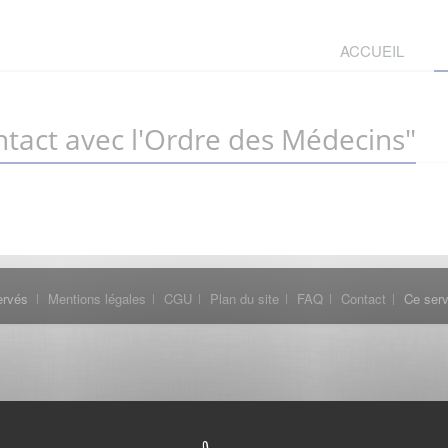
ACCUEIL
tact avec l'Ordre des Médecins"
ervés
Mentions légales
CGU
Plan du site
FAQ
Contact
Ce serv