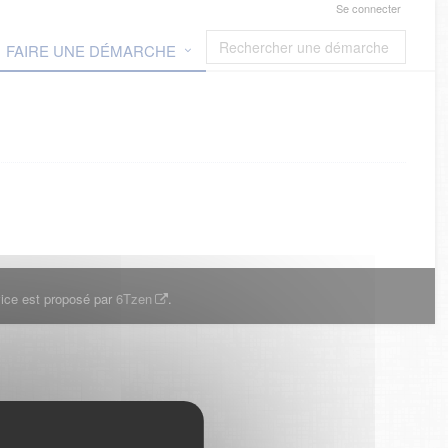
Se connecter
FAIRE UNE DÉMARCHE
ice est proposé par
6Tzen
.