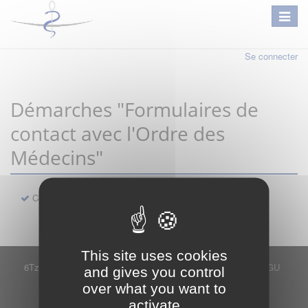
Se connecter
Démarches "Formulaires de
contact avec l'Ordre des
Médecins"
Contact
This site uses cookies
6Tzen ©2015 - Tous droits réservés
Mentions légales
CGU
and gives you control
Plan du site
FAQ
Contact
over what you want to
Ce service est proposé par
6Tzen
.
activate