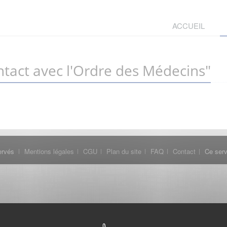
ACCUEIL
tact avec l'Ordre des Médecins"
ervés
Mentions légales
CGU
Plan du site
FAQ
Contact
Ce serv