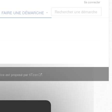
Se connecter
FAIRE UNE DÉMARCHE
ice est proposé par
6Tzen
.