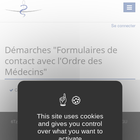
Se connecter
Démarches "Formulaires de
contact avec l'Ordre des
Médecins"
Contact
This site uses cookies
6Tzen ©2015 - Tous droits réservés
Mentions légales
CGU
and gives you control
Plan du site
FAQ
Contact
over what you want to
Ce service est proposé par
6Tzen
.
activate