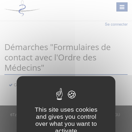
Se connecter
Démarches "Formulaires de
contact avec l'Ordre des
Médecins"
Contact
This site uses cookies
6Tzen ©2015 - Tous droits réservés
Mentions légales
CGU
and gives you control
Plan du site
FAQ
Contact
over what you want to
Ce service est proposé par
6Tzen
.
activate