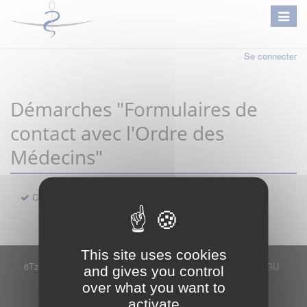
Se connecter
Démarches "Formulaires de
contact avec l'Ordre des
Médecins"
Contact
This site uses cookies
6Tzen ©2015 - Tous droits réservés
Mentions légales
CGU
and gives you control
Plan du site
FAQ
Contact
over what you want to
Ce service est proposé par
6Tzen
.
activate