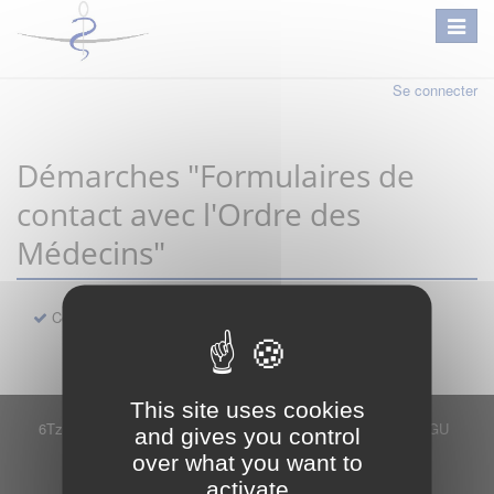
Se connecter
Démarches "Formulaires de
contact avec l'Ordre des
Médecins"
Contact
This site uses cookies
6Tzen ©2015 - Tous droits réservés
Mentions légales
CGU
and gives you control
Plan du site
FAQ
Contact
over what you want to
Ce service est proposé par
6Tzen
.
activate