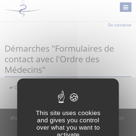
Se connecter
Démarches "Formulaires de
contact avec l'Ordre des
Médecins"
Contact
This site uses cookies
6Tzen ©2015 - Tous droits réservés
Mentions légales
CGU
and gives you control
Plan du site
FAQ
Contact
over what you want to
Ce service est proposé par
6Tzen
.
activate