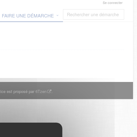
Se connecter
FAIRE UNE DÉMARCHE
ice est proposé par
6Tzen
.