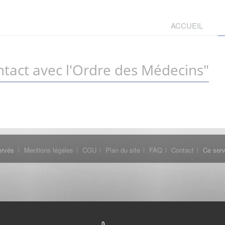
ACCUEIL
tact avec l'Ordre des Médecins"
ervés
Mentions légales
CGU
Plan du site
FAQ
Contact
Ce serv