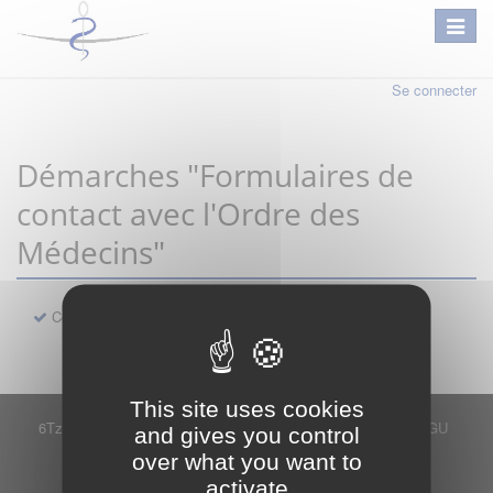
Se connecter
Démarches "Formulaires de
contact avec l'Ordre des
Médecins"
Contact
This site uses cookies
6Tzen ©2015 - Tous droits réservés
Mentions légales
CGU
and gives you control
Plan du site
FAQ
Contact
over what you want to
Ce service est proposé par
6Tzen
.
activate