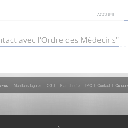
ACCUEIL
tact avec l'Ordre des Médecins"
ervés
Mentions légales
CGU
Plan du site
FAQ
Contact
Ce serv