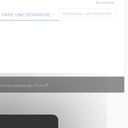
Se connecter
FAIRE UNE DÉMARCHE
ice est proposé par
6Tzen
.