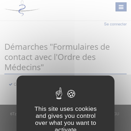
Se connecter
Démarches "Formulaires de
contact avec l'Ordre des
Médecins"
Contact
This site uses cookies
6Tzen ©2015 - Tous droits réservés
Mentions légales
CGU
and gives you control
Plan du site
FAQ
Contact
over what you want to
Ce service est proposé par
6Tzen
.
activate