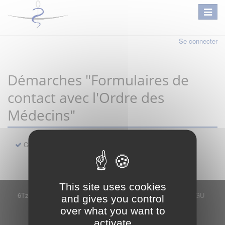
Se connecter
Démarches "Formulaires de
contact avec l'Ordre des
Médecins"
Contact
This site uses cookies
6Tzen ©2015 - Tous droits réservés
Mentions légales
CGU
and gives you control
Plan du site
FAQ
Contact
over what you want to
Ce service est proposé par
6Tzen
.
activate