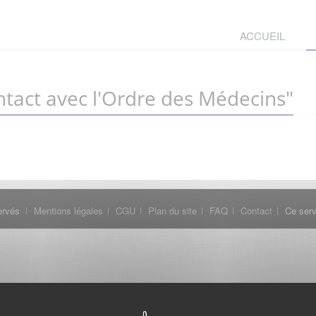
ACCUEIL
tact avec l'Ordre des Médecins"
ervés
Mentions légales
CGU
Plan du site
FAQ
Contact
Ce serv