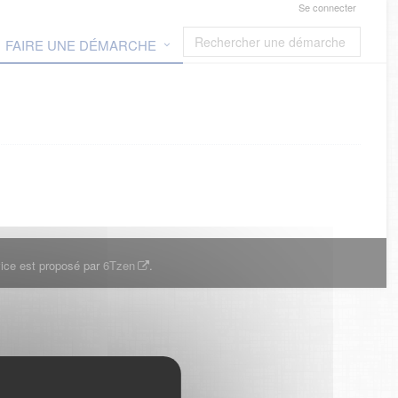
Se connecter
FAIRE UNE DÉMARCHE
ice est proposé par
6Tzen
.