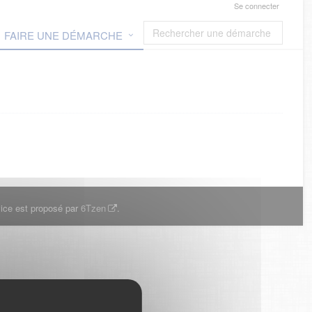
Se connecter
FAIRE UNE DÉMARCHE
ice est proposé par
6Tzen
.