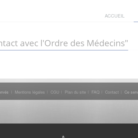
ACCUEIL
tact avec l'Ordre des Médecins"
ervés
Mentions légales
CGU
Plan du site
FAQ
Contact
Ce serv