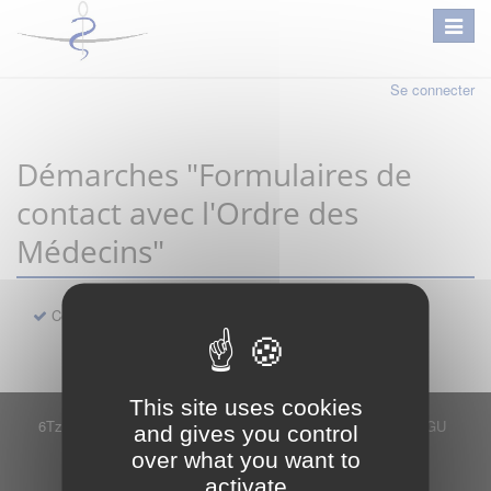
Se connecter
Démarches "Formulaires de
contact avec l'Ordre des
Médecins"
Contact
This site uses cookies
6Tzen ©2015 - Tous droits réservés
Mentions légales
CGU
and gives you control
Plan du site
FAQ
Contact
over what you want to
Ce service est proposé par
6Tzen
.
activate