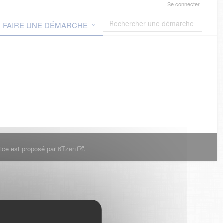
Se connecter
FAIRE UNE DÉMARCHE
ice est proposé par
6Tzen
.