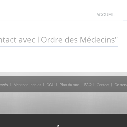
ACCUEIL
tact avec l'Ordre des Médecins"
ervés
Mentions légales
CGU
Plan du site
FAQ
Contact
Ce serv