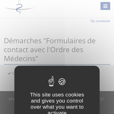
Se connecter
Démarches "Formulaires de
contact avec l'Ordre des
Médecins"
Contact
This site uses cookies
6Tzen ©2015 - Tous droits réservés
Mentions légales
CGU
and gives you control
Plan du site
FAQ
Contact
over what you want to
Ce service est proposé par
6Tzen
.
activate