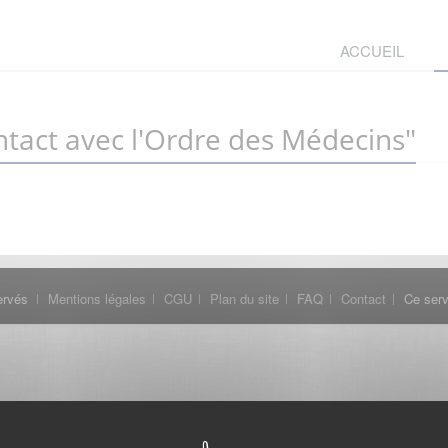
ACCUEIL
tact avec l'Ordre des Médecins"
ervés
Mentions légales
CGU
Plan du site
FAQ
Contact
Ce serv