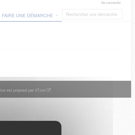
Se connecter
FAIRE UNE DÉMARCHE
ice est proposé par
6Tzen
.