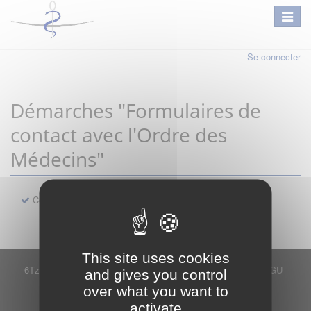
Se connecter
Démarches "Formulaires de
contact avec l'Ordre des
Médecins"
Contact
This site uses cookies
6Tzen ©2015 - Tous droits réservés
Mentions légales
CGU
and gives you control
Plan du site
FAQ
Contact
over what you want to
Ce service est proposé par
6Tzen
.
activate