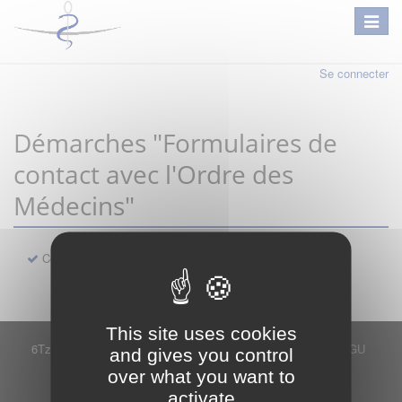
Se connecter
Démarches "Formulaires de
contact avec l'Ordre des
Médecins"
Contact
This site uses cookies
6Tzen ©2015 - Tous droits réservés
Mentions légales
CGU
and gives you control
Plan du site
FAQ
Contact
over what you want to
Ce service est proposé par
6Tzen
.
activate