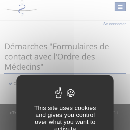
Se connecter
Démarches "Formulaires de
contact avec l'Ordre des
Médecins"
Contact
This site uses cookies
6Tzen ©2015 - Tous droits réservés
Mentions légales
CGU
and gives you control
Plan du site
FAQ
Contact
over what you want to
Ce service est proposé par
6Tzen
.
activate