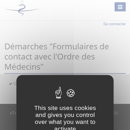
Se connecter
Démarches "Formulaires de
contact avec l'Ordre des
Médecins"
Contact
This site uses cookies
6Tzen ©2015 - Tous droits réservés
Mentions légales
CGU
and gives you control
Plan du site
FAQ
Contact
over what you want to
Ce service est proposé par
6Tzen
.
activate